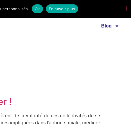
s personnalisés.
Ok
En savoir plus
Revue familles laïques
Communiqué de presse
Blog
r !
iètent de la volonté de ces collectivités de se
res impliquées dans l’action sociale, médico-