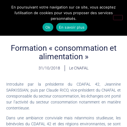
En poursuivant votre navigation sur ce site, vous acceptez
l’utilisation de cookies pour vous proposer des services
personnalisés.
Ok
En savoir plus
Formation « consommation et
alimentation »
31/10/2018
Le CNAFAL
Introduite par la présidente du CDAFAL 42, Jeannine
SARKISSIAN, puis par Claude RICO, vice-président du CNAFAL et
coresponsable du secteur consommation, les échanges ont porté
sur l’activité du secteur consommation notamment en matière
contentieuse.
Dans une ambiance conviviale mais néanmoins studieuse, les
bénévoles du CDAFAL 42 et des régions environnantes, se sont