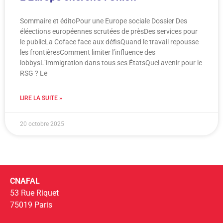
Sommaire et éditoPour une Europe sociale Dossier Des
éléections européennes scrutées de prèsDes services pour
le publicLa Coface face aux défisQuand le travail repousse
les frontièresComment limiter l’influence des
lobbysL’immigration dans tous ses ÉtatsQuel avenir pour le
RSG ? Le
LIRE LA SUITE »
20 octobre 2025
CNAFAL
53 Rue Riquet
75019 Paris