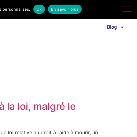
s personnalisés.
Ok
En savoir plus
Revue familles laïques
Communiqué de presse
Blog
la loi, malgré le
 loi relative au droit à l’aide à mourir, un