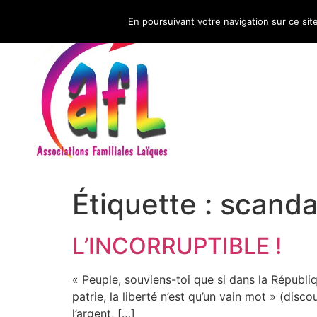
En poursuivant votre navigation sur ce sit
CNAFAL
Étiquette :
scanda
L’INCORRUPTIBLE !
« Peuple, souviens-toi que si dans la Républiqu
patrie, la liberté n’est qu’un vain mot » (disc
l’argent, […]