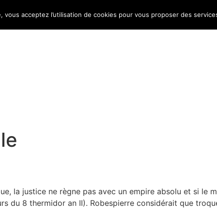
e, vous acceptez l’utilisation de cookies pour vous proposer des service
Bulletin d’information
Infos conso
Consomag
le
e, la justice ne règne pas avec un empire absolu et si le mot
ours du 8 thermidor an II). Robespierre considérait que troqu