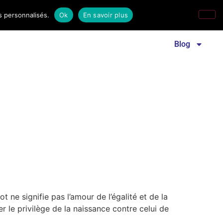
s personnalisés.
Ok
En savoir plus
Revue familles laïques
Communiqué de presse
Blog
 ne signifie pas l’amour de l’égalité et de la
er le privilège de la naissance contre celui de