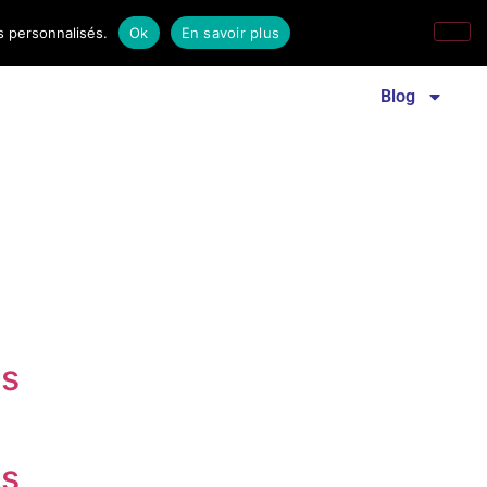
s personnalisés.
Ok
En savoir plus
Revue familles laïques
Communiqué de presse
Blog
es
es