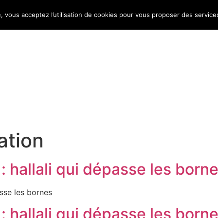
e, vous acceptez l’utilisation de cookies pour vous proposer des service
Bulletin d’information
Infos conso
Consomag
ation
 hallali qui dépasse les born
sse les bornes
 hallali qui dépasse les born