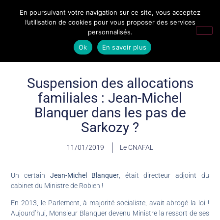
En poursuivant votre navigation sur ce site, vous acceptez
l’utilisation de cookies pour vous proposer des services
personnalisés.
Ok
En savoir plus
Suspension des allocations
familiales : Jean-Michel
Blanquer dans les pas de
Sarkozy ?
11/01/2019
Le CNAFAL
Un certain
Jean-Michel Blanquer
, était directeur adjoint du
cabinet du Ministre de Robien !
En 2013, le Parlement, à majorité socialiste, avait abrogé la loi !
Aujourd’hui, Monsieur Blanquer devenu Ministre la ressort de ses