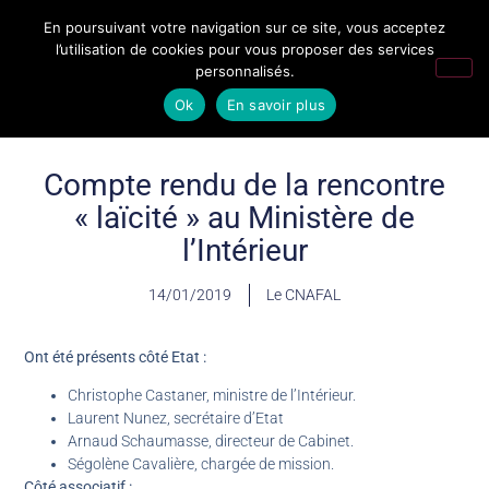
En poursuivant votre navigation sur ce site, vous acceptez
l’utilisation de cookies pour vous proposer des services
personnalisés.
Ok
En savoir plus
Compte rendu de la rencontre
« laïcité » au Ministère de
l’Intérieur
14/01/2019
Le CNAFAL
Ont été présents côté Etat :
Christophe Castaner, ministre de l’Intérieur.
Laurent Nunez, secrétaire d’Etat
Arnaud Schaumasse, directeur de Cabinet.
Ségolène Cavalière, chargée de mission.
Côté associatif :