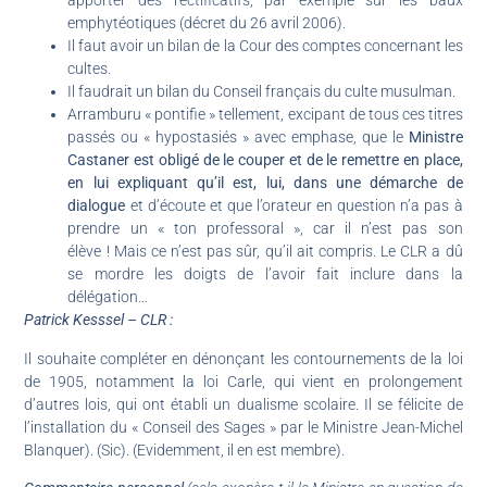
apporter des rectificatifs, par exemple sur les baux
emphytéotiques (décret du 26 avril 2006).
Il faut avoir un bilan de la Cour des comptes concernant les
cultes.
Il faudrait un bilan du Conseil français du culte musulman.
Arramburu « pontifie » tellement, excipant de tous ces titres
passés ou « hypostasiés » avec emphase, que le
Ministre
Castaner est obligé de le couper et de le remettre en place,
en lui expliquant qu’il est, lui, dans une démarche de
dialogue
et d’écoute et que l’orateur en question n’a pas à
prendre un « ton professoral », car il n’est pas son
élève ! Mais ce n’est pas sûr, qu’il ait compris. Le CLR a dû
se mordre les doigts de l’avoir fait inclure dans la
délégation…
Patrick Kesssel – CLR :
Il souhaite compléter en dénonçant les contournements de la loi
de 1905, notamment la loi Carle, qui vient en prolongement
d’autres lois, qui ont établi un dualisme scolaire. Il se félicite de
l’installation du « Conseil des Sages » par le Ministre Jean-Michel
Blanquer). (Sic). (Evidemment, il en est membre).