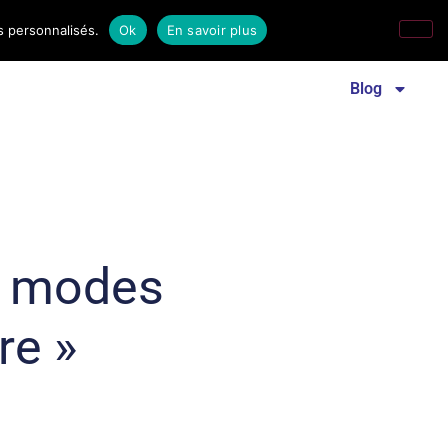
s personnalisés.
Ok
En savoir plus
Revue familles laïques
Communiqué de presse
Blog
e modes
re »