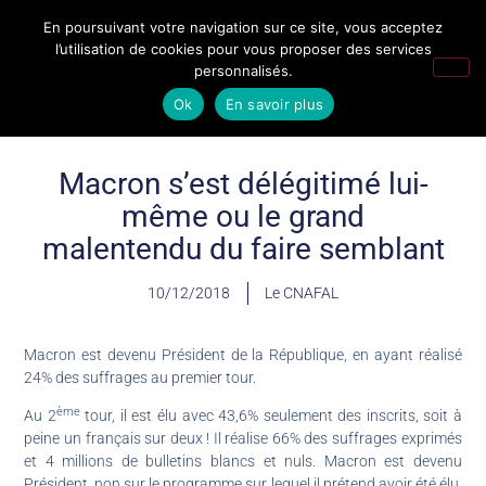
En poursuivant votre navigation sur ce site, vous acceptez
l’utilisation de cookies pour vous proposer des services
personnalisés.
Ok
En savoir plus
Macron s’est délégitimé lui-
même ou le grand
malentendu du faire semblant
10/12/2018
Le CNAFAL
Macron est devenu Président de la République, en ayant réalisé
24% des suffrages au premier tour.
ème
Au 2
tour, il est élu avec 43,6% seulement des inscrits, soit à
peine un français sur deux ! Il réalise 66% des suffrages exprimés
et 4 millions de bulletins blancs et nuls. Macron est devenu
Président, non sur le programme sur lequel il prétend avoir été élu,