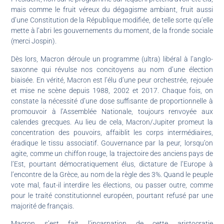
mais comme le fruit véreux du dégagisme ambiant, fruit aussi
d’une Constitution de la République modifiée, de telle sorte qu’elle
mette à l’abri les gouvernements du moment, de la fronde sociale
(merci Jospin).
Dès lors, Macron déroule un programme (ultra) libéral à l’anglo-
saxonne qui révulse nos concitoyens au nom d’une élection
biaisée. En vérité, Macron est l’élu d’une peur orchestrée, rejouée
et mise ne scène depuis 1988, 2002 et 2017. Chaque fois, on
constate la nécessité d’une dose suffisante de proportionnelle à
promouvoir à l’Assemblée Nationale, toujours renvoyée aux
calendes grecques. Au lieu de cela, Macron/Jupiter promeut la
concentration des pouvoirs, affaiblit les corps intermédiaires,
éradique le tissu associatif. Gouvernance par la peur, lorsqu’on
agite, comme un chiffon rouge, la trajectoire des anciens pays de
l’Est, pourtant démocratiquement élus, dictature de l’Europe à
l’encontre de la Grèce, au nom de la règle des 3%. Quand le peuple
vote mal, faut-il interdire les élections, ou passer outre, comme
pour le traité constitutionnel européen, pourtant refusé par une
majorité de français.
Macron s’est fait l’incarnation de cette aristocratie