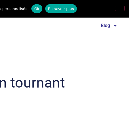
s personnalisés.
Ok
En savoir plus
Revue familles laïques
Communiqué de presse
Blog
n tournant