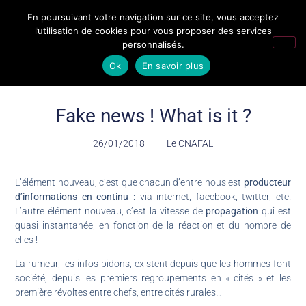
En poursuivant votre navigation sur ce site, vous acceptez
l’utilisation de cookies pour vous proposer des services
personnalisés.
Ok
En savoir plus
Fake news ! What is it ?
26/01/2018
Le CNAFAL
L’élément nouveau, c’est que chacun d’entre nous est
producteur
d’informations en continu
: via internet, facebook, twitter, etc.
L’autre élément nouveau, c’est la vitesse de
propagation
qui est
quasi instantanée, en fonction de la réaction et du nombre de
clics !
La rumeur, les infos bidons, existent depuis que les hommes font
société, depuis les premiers regroupements en « cités » et les
première révoltes entre chefs, entre cités rurales…