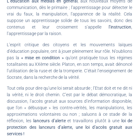
L’éducation aux médias en général
, aux nouveaux moyens de
communication, dès le primaire ; l’apprentissage pour détecter le
vrai du faux, la manipulation, l’apparence de la réalité. Cela
suppose un apprentissage solide de tous les savoirs, donc des
contenus et leur croisement s’appelle
l’instruction
,
l’apprentissage par la raison.
L’esprit critique des citoyens et les mouvements laïques
d’éducation populaire, ont à jouer pleinement leur rôle. N’oublions
pas la
« mise en condition »
qu’ont pratiquée tous les régimes
totalitaires au XXème siècle. Platon, en son temps, avait dénoncé
l’utilisation de la ruse et de la tromperie. C’était l’enseignement de
Socrate, dans la recherche de la vérité.
Tout cela pour dire qu’une loi serait absurde ; l’Etat doit et ne dit ni
la vérité, ni le droit chemin. C’est par le débat démocratique, la
discussion, l’accès gratuit aux sources d’information disponible,
que l’on « débusque » les contre‑vérités, les manipulations, les
approximations volontaires ou non ; saluons à ce stade de la
réflexion, les
lanceurs d’alerte
et travaillons plutôt à une
loi de
protection des lanceurs d’alerte, une loi d’accès gratuit aux
services !