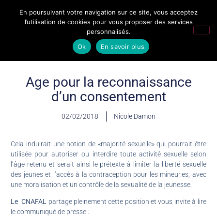
En poursuivant votre navigation sur ce site, vous acceptez
l’utilisation de cookies pour vous proposer des services
personnalisés.
Ok
En savoir plus
Age pour la reconnaissance
d’un consentement
02/02/2018
Nicole Damon
Cela induirait une notion de «majorité sexuelle» qui pourrait être
utilisée pour autoriser ou interdire toute activité sexuelle selon
l’âge retenu et serait ainsi le prétexte à limiter la liberté sexuelle
des jeunes et l’accès à la contraception pour les mineur.es, avec
une moralisation et un contrôle de la sexualité de la jeunesse.
Le CNAFAL
partage pleinement cette position et vous invite à lire
le communiqué de presse :