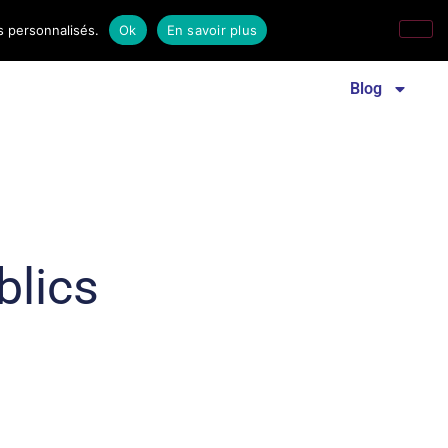
s personnalisés.
Ok
En savoir plus
Revue familles laïques
Communiqué de presse
Blog
blics