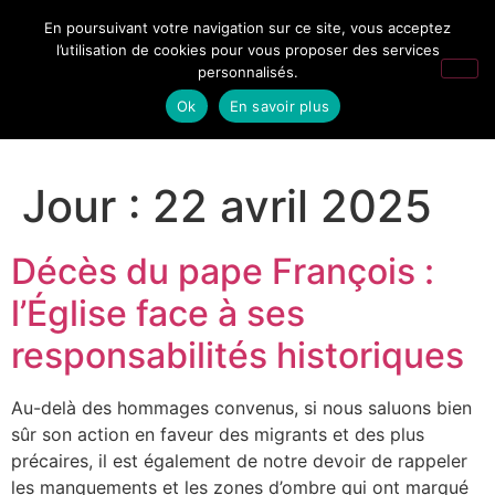
En poursuivant votre navigation sur ce site, vous acceptez
l’utilisation de cookies pour vous proposer des services
personnalisés.
Ok
En savoir plus
Jour :
22 avril 2025
Décès du pape François :
l’Église face à ses
responsabilités historiques
Au-delà des hommages convenus, si nous saluons bien
sûr son action en faveur des migrants et des plus
précaires, il est également de notre devoir de rappeler
les manquements et les zones d’ombre qui ont marqué