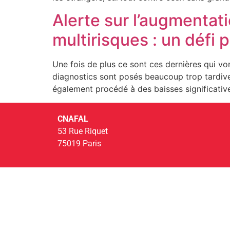
Alerte sur l’augmentat
multirisques : un défi 
Une fois de plus ce sont ces dernières qui vo
diagnostics sont posés beaucoup trop tardive
également procédé à des baisses significativ
CNAFAL
53 Rue Riquet
75019 Paris