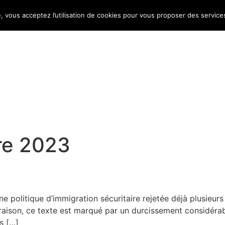
e, vous acceptez l’utilisation de cookies pour vous proposer des service
Bulletin d’information
Infos conso
Consomag
re 2023
politique d’immigration sécuritaire rejetée déjà plusieurs f
aison, ce texte est marqué par un durcissement considérabl
s […]