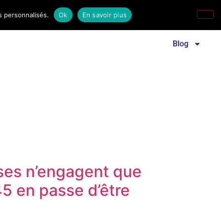
s personnalisés.
Ok
En savoir plus
Revue familles laïques
Communiqué de presse
Blog
sses n’engagent que
45 en passe d’être