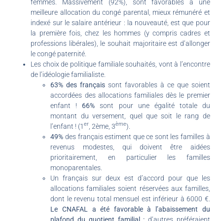
femmes. Massivement (92%), sont favorables à une
meilleure allocation du congé parental, mieux rémunéré et
indexé sur le salaire antérieur : la nouveauté, est que pour
la première fois, chez les hommes (y compris cadres et
professions libérales), le souhait majoritaire est d’allonger
le congé paternité.
Les choix de politique familiale souhaités, vont à l’encontre
de l’idéologie familialiste.
63% des français
sont favorables à ce que soient
accordées des allocations familiales dès le premier
enfant !
66%
sont pour une égalité totale du
montant du versement, quel que soit le rang de
er
ème
l’enfant ! (1
, 2ème, 3
).
49%
des français estiment que ce sont les familles à
revenus modestes, qui doivent être aidées
prioritairement, en particulier les familles
monoparentales.
Un français sur deux est d’accord pour que les
allocations familiales soient réservées aux familles,
dont le revenu total mensuel est inférieur à 6000 €.
Le CNAFAL a été favorable à l’abaissement du
plafond du quotient familial :
d’autres préféraient