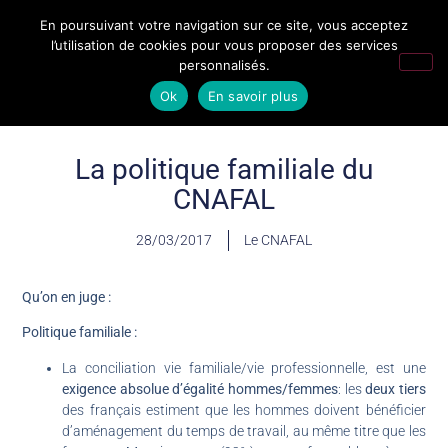
En poursuivant votre navigation sur ce site, vous acceptez
l’utilisation de cookies pour vous proposer des services
personnalisés.
Ok
En savoir plus
La politique familiale du
CNAFAL
28/03/2017
Le CNAFAL
Qu’on en juge :
Politique familiale :
La conciliation vie familiale/vie professionnelle, est une
exigence absolue d’égalité hommes/femmes
: les
deux tiers
des français estiment que les hommes doivent bénéficier
d’aménagement du temps de travail, au même titre que les