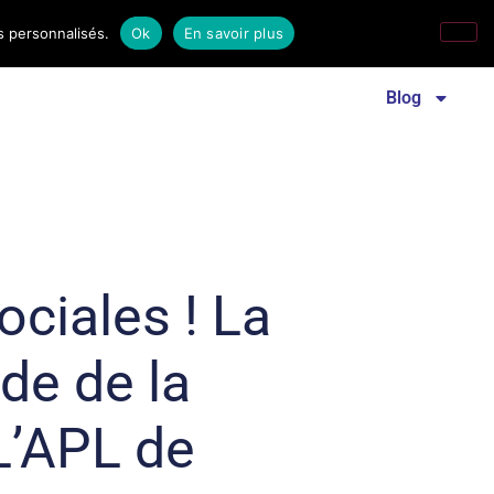
s personnalisés.
Ok
En savoir plus
Revue familles laïques
Communiqué de presse
Blog
ciales ! La
e de la
 L’APL de