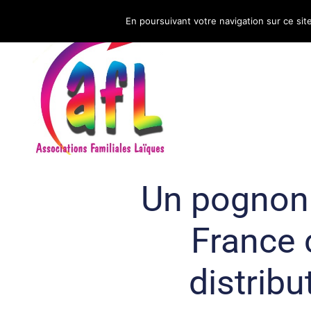
En poursuivant votre navigation sur ce sit
CNAFAL
Un pognon 
France
distribu