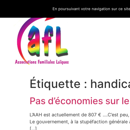
En poursuivant votre navigation sur ce sit
CNAFAL
Étiquette :
handic
Pas d’économies sur l
L’AAH est actuellement de 807 € ….C’est peu, t
Le gouvernement, à la stupéfaction générale a 
[…]