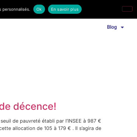
s personnalisés.
Ok
En savoir plus
Revue familles laïques
Communiqué de presse
Blog
 de décence!
 seuil de pauvreté établi par l’INSEE à 987 €
tte allocation de 105 à 179 € . Il s’agira de