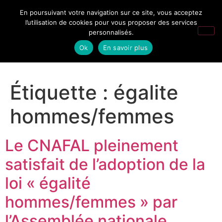
En poursuivant votre navigation sur ce site, vous acceptez
l’utilisation de cookies pour vous proposer des services
personnalisés.
Ok
En savoir plus
Étiquette :
égalite
hommes/femmes
Le CNAFAL pleinement
satisfait de l’adoption de la
loi « égalité
hommes/femmes » par
l’Assemblée nationale