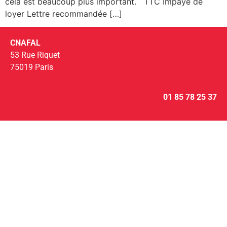
cela est beaucoup plus important. TTC Impayé de
loyer Lettre recommandée […]
CNAFAL
53 Rue Riquet
75019 Paris
01 85 78 25 37