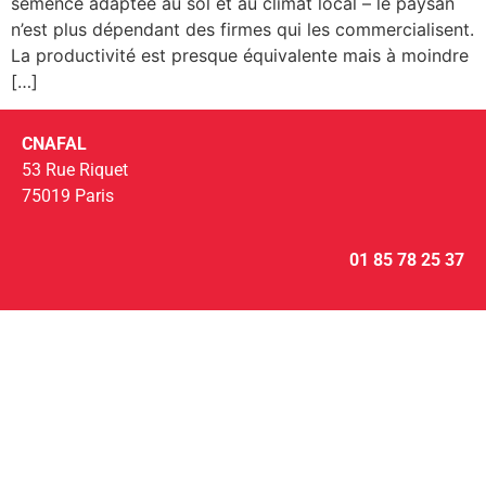
semence adaptée au sol et au climat local – le paysan
n’est plus dépendant des firmes qui les commercialisent.
La productivité est presque équivalente mais à moindre
[…]
CNAFAL
53 Rue Riquet
75019 Paris
01 85 78 25 37