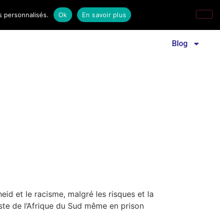
s personnalisés.
Ok
En savoir plus
Revue familles laïques
Communiqué de presse
Blog
eid et le racisme, malgré les risques et la
ciste de l’Afrique du Sud même en prison