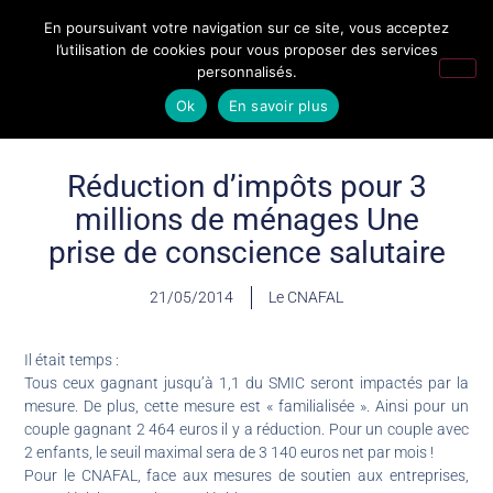
En poursuivant votre navigation sur ce site, vous acceptez
l’utilisation de cookies pour vous proposer des services
personnalisés.
Ok
En savoir plus
Réduction d’impôts pour 3
millions de ménages Une
prise de conscience salutaire
21/05/2014
Le CNAFAL
Il était temps :
Tous ceux gagnant jusqu’à 1,1 du SMIC seront impactés par la
mesure. De plus, cette mesure est « familialisée ». Ainsi pour un
couple gagnant 2 464 euros il y a réduction. Pour un couple avec
2 enfants, le seuil maximal sera de 3 140 euros net par mois !
Pour le CNAFAL, face aux mesures de soutien aux entreprises,