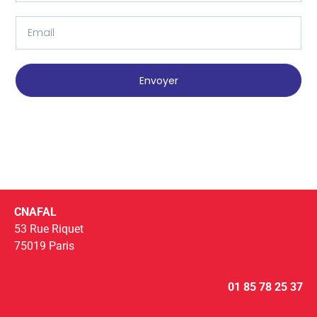
Envoyer
CNAFAL
53 Rue Riquet
75019 Paris
01 85 78 25 37