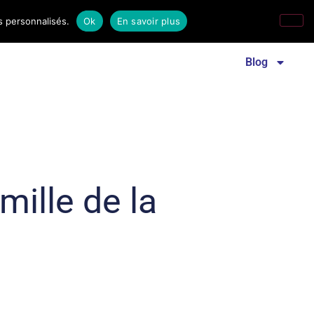
s personnalisés.
Ok
En savoir plus
Revue familles laïques
Communiqué de presse
Blog
mille de la