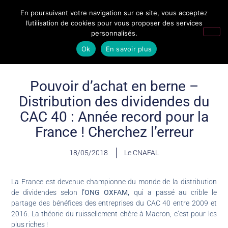
En poursuivant votre navigation sur ce site, vous acceptez
l’utilisation de cookies pour vous proposer des services
personnalisés.
Ok
En savoir plus
Pouvoir d’achat en berne –
Distribution des dividendes du
CAC 40 : Année record pour la
France ! Cherchez l’erreur
18/05/2018
Le CNAFAL
La France est devenue championne du monde de la distribution
de dividendes selon
l’ONG OXFAM,
qui a passé au crible le
partage des bénéfices des entreprises du CAC 40 entre 2009 et
2016. La théorie du ruissellement chère à Macron, c’est pour les
plus riches !