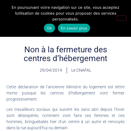
En poursuivant votre navigation sur ce site, vous acceptez
l’utilisation de cookies pour vous proposer des services
personnalisés.
Ok
En savoir plus
Non à la fermeture des
centres d’hébergement
29/04/2014
Le CNAFAL
Cette déclaration de l’ancienne Ministre du logement est lettre
morte puisque les centres d’hébergement vont fermer
progressivement.
Les travailleurs sociaux qui suivent les sans abri depuis l’hiver
sont désespérés, comment vont faire ces femmes et ces
hommes, bringuebalés hier d’un centre à un autre et renvoyés
dans la rue aujourd’hui ou demain.