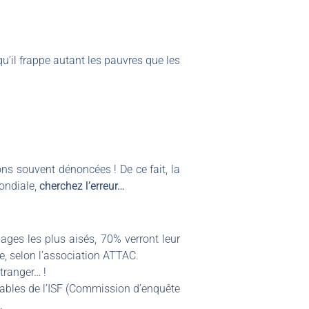
squ’il frappe autant les pauvres que les
ons souvent dénoncées ! De ce fait, la
ondiale,
cherchez l’erreur…
ges les plus aisés, 70% verront leur
e, selon l’association ATTAC.
tranger… !
devables de l’ISF (Commission d’enquête
.