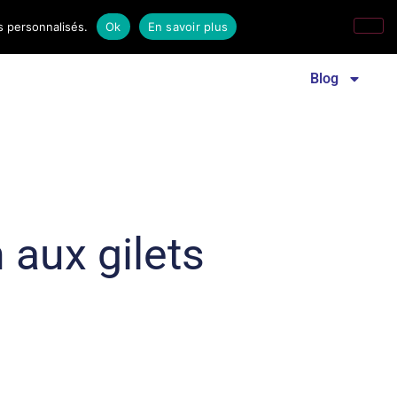
s personnalisés.
Ok
En savoir plus
Revue familles laïques
Communiqué de presse
Blog
 aux gilets