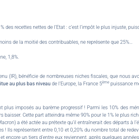
des recettes nettes de l’Etat : c’est l’impôt le plus injuste, pui
moins de la moitié des contribuables, ne représente que 25%…
une, 1,8%.
evenu (IR), bénéficie de nombreuses niches fiscales, que nous av
ème
situe au plus bas niveau
de l’Europe, la France 5
puissance m
nt plus imposés au barème progressif ! Parmi les 10% des ména
s baisser. Cette part atteindra même 90% pour le 1% le plus rich
acron) a été actée au prétexte qu’il entraînerait des départs à l’é
ffres ! Ils représentent entre 0,10 et 0,20% du nombre total de re
et encore un tiers d’entre eux reviennent, après quelques années