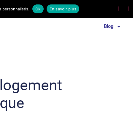
s personnalisés.
Ok
En savoir plus
Revue familles laïques
Communiqué de presse
Blog
 logement
ique