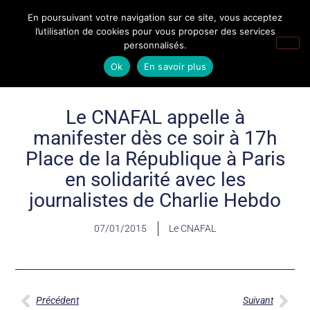
En poursuivant votre navigation sur ce site, vous acceptez
l’utilisation de cookies pour vous proposer des services
personnalisés.
Ok
En savoir plus
Le CNAFAL appelle à
manifester dès ce soir à 17h
Place de la République à Paris
en solidarité avec les
journalistes de Charlie Hebdo
07/01/2015
Le CNAFAL
Précédent
Suivant