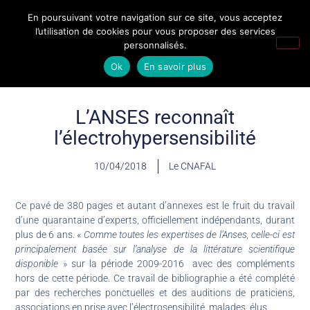
En poursuivant votre navigation sur ce site, vous acceptez
l’utilisation de cookies pour vous proposer des services
personnalisés.
Ok
En savoir plus
L’ANSES reconnaît
l’électrohypersensibilité
10/04/2018
Le CNAFAL
Ce pavé de 380 pages et autant d’annexes est le fruit du travail
d’une quarantaine d’experts, officiellement indépendants, durant
plus de 6 ans. «
Comme toutes les expertises de l’Anses, celle-ci est
principalement basée sur l’analyse de la littérature scientifique
disponible
» sur la période 2009-2016 avec des compléments
hors de cette période. Ce travail de bibliographie a été complété
par des recherches ponctuelles et des auditions de praticiens,
associations en prise avec l’électrosensibilité, malades, élus …