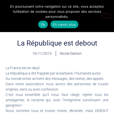
En poursuivant votre navigation sur ce site, vous acceptez
l’utilisation de cookies pour vous proposer des services
personnalisés.
Ok
En savoir plus
La République est debout
16/11/2015
Nicole Damon
La France est en deuil.
La République a été frappée par la barbarie, l’Humanité aussi.
Du monde entier arrivent des messages, des textes, des appels.
Dans notre association nous avons des personnes de toutes
origines, sans ou avec confession.
C’est tous ensemble qu’il nous faut réagir, rejeter tous les
amalgames, le racisme qui, avec l’intégrisme constituent une
gangrène !
Nous sommes tous et toutes tristes, ébranlés, mais DEBOUT