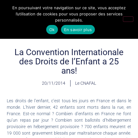
En poursuivant votre navigation sur ce site, vous acceptez
l’utilisation de cookies pour vous proposer des services
personnalisés.
Ok
En savoir plus
La Convention Internationale
des Droits de l’Enfant a 25
ans!
20/11/2014
Le CNAFAL
Les droits de l’enfant, c’est tous les jours en France et dans le
monde. L’hiver dernier, 42 enfants sont morts dans la rue, en
France. Est-ce normal ? Combien d’enfants en France ne font
qu’un repas par jour ? Combien sont ballotés d’hébergement
provisoire en hébergement provisoire ? 700 enfants meurent et
19 000 sont gravement blessés par maltraitance chaque année.