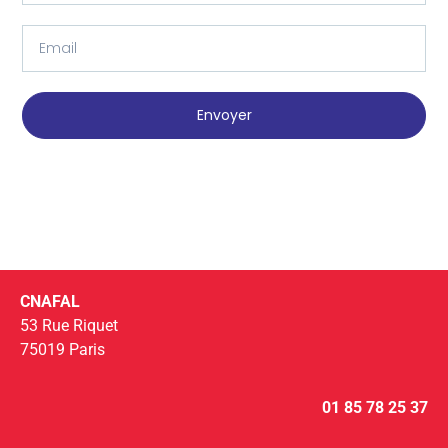
Envoyer
CNAFAL
53 Rue Riquet
75019 Paris
01 85 78 25 37