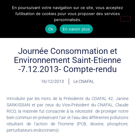
En poursuivant votre navigation sur ce site, vous acceptez
l’utilisation de cookies pour vous proposer des services
personnalisés.
Ok
En savoir plus
Journée Consommation et
Environnement Saint-Etienne
-7.12.2013- Compte-rendu
16/12/2013
Le CNAFAL
Introduite par les mots de la Présidente du CDAFAL 42, Janine
SARKISSIAN et par ceux du Vice‑Président du CNAFAL, Claude
RICO, la matinée fut consacrée à la nécessité de protéger notre
bien commun en préservant l’air et l’eau des différentes pollutions
résultant de l’action de l’homme (PCB, dioxine, phosphore,
perturbateurs endocriniens).