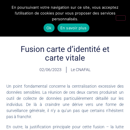
En poursuivant votre navigation sur ce site, vous acceptez
l’utilisation de cookies pour vous proposer des services
personnalisés.
Ok
En savoir plus
Fusion carte d’identité et
carte vitale
02/06/2023
Le CNAFAL
Un point fondamental concerne la centralisation excessive des
données sensibles. La réunion de ces deux cartes produirait un
outil de collecte de données particulièrement détaillé sur les
individus. De là à craindre une dérive vers une forme de
surveillance générale, il n’y a qu’un pas que certains n’hésitent
pas à franchir.
En outre, la justification principale pour cette fusion – la lutte