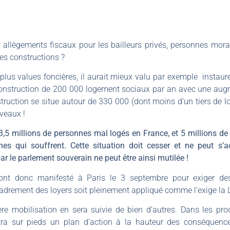
s allègements fiscaux pour les bailleurs privés, personnes mor
des constructions ?
 plus values foncières, il aurait mieux valu par exemple instaure
construction de 200 000 logement sociaux par an avec une augme
construction se situe autour de 330 000 (dont moins d’un tiers de 
veaux !
5 millions de personnes mal logés en France, et 5 millions de 
nes qui souffrent. Cette situation doit cesser et ne peut s’
ar le parlement souverain ne peut être ainsi mutilée !
 ont donc manifesté à Paris le 3 septembre pour exiger de
drement des loyers soit pleinement appliqué comme l’exige la L
ère mobilisation en sera suivie de bien d’autres. Dans les pro
tra sur pieds un plan d’action à la hauteur des conséquenc