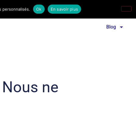
s personnalisés.
Ok
En savoir plus
Revue familles laïques
Communiqué de presse
Blog
! Nous ne