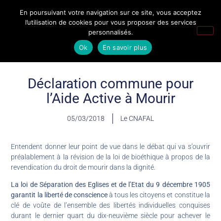
En poursuivant votre navigation sur ce site, vous acceptez
l’utilisation de cookies pour vous proposer des services
personnalisés.
Ok
En savoir plus
Déclaration commune pour
l’Aide Active à Mourir
05/03/2018
Le CNAFAL
Entendent donner leur point de vue dans le débat qui va s’ouvrir
préalablement à la révision de la loi de bioéthique à propos de la
revendication du droit de mourir dans la dignité.
La loi de Séparation des Eglises et de l’Etat du 9 décembre 1905
garantit la liberté de conscience
à tous les citoyens et constitue la
clé de voûte de l’ensemble des libertés individuelles conquises
durant le dernier quart du dix-neuvième siècle pour achever le