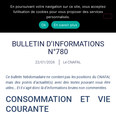
En poursuivant votre navigation sur ce site, vous acceptez
l’utilisation de cookies pour vous proposer des services
personnalisés.
Ok
En savoir plus
BULLETIN D’INFORMATIONS
N°780
22/01/2026
Le CNAFAL
Ce bulletin hebdomadaire ne contient pas les positions du CNAFAL
mais des points d’actualité(s) avec des textes pouvant vous être
utiles… Et il s’agit donc là d’informations brutes non commentées.
CONSOMMATION ET VIE
COURANTE