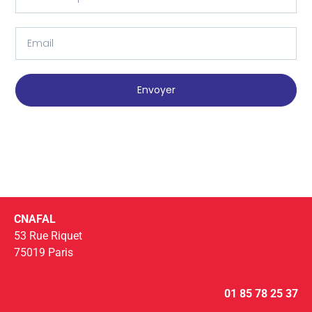
Envoyer
CNAFAL
53 Rue Riquet
75019 Paris
01 85 78 25 37