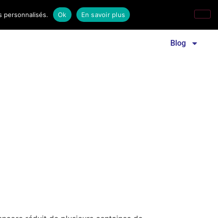
s personnalisés.
Ok
En savoir plus
Revue familles laïques
Communiqué de presse
Blog