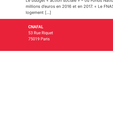
Le budget « action sociale » – ou Fonds Nati
millions d’euros en 2016 et en 2017. « Le FNA
logement […]
CNAFAL
53 Rue Riquet
75019 Paris