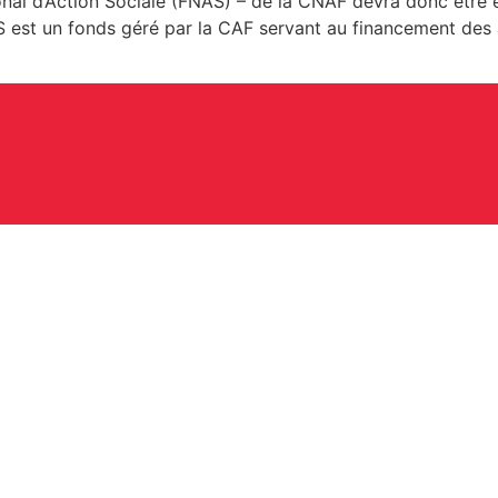
onal d’Action Sociale (FNAS) – de la CNAF devra donc être 
S est un fonds géré par la CAF servant au financement des ac