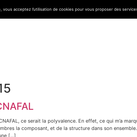
e, vous acceptez l’utilisation de cookies pour vous proposer des service
Bulletin d’information
Infos conso
Consomag
015
 CNAFAL
 CNAFAL, ce serait la polyvalence. En effet, ce qui m’a mar
mbres la composant, et de la structure dans son ensemble. 
une […]