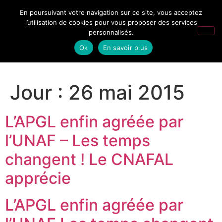
En poursuivant votre navigation sur ce site, vous acceptez
l’utilisation de cookies pour vous proposer des services
personnalisés.
Ok
En savoir plus
Jour :
26 mai 2015
L’APGL enfin agréée par
l’UNAF – Les temps
changent ! Le CNAFAL
apprécie
L’APGL enfin agréée par