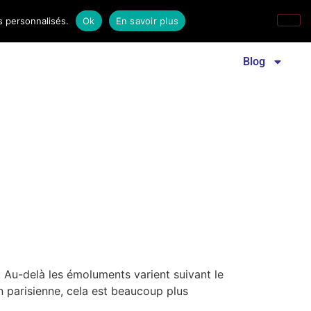
s personnalisés.
Ok
En savoir plus
Revue familles laïques
Communiqué de presse
Blog
Au-delà les émoluments varient suivant le
on parisienne, cela est beaucoup plus