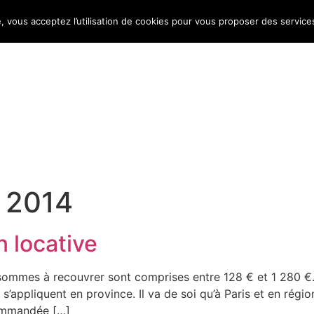
e, vous acceptez l’utilisation de cookies pour vous proposer des service
Bulletin d’information
Infos conso
Consomag
 2014
n locative
ommes à recouvrer sont comprises entre 128 € et 1 280 €. 
 s’appliquent en province. Il va de soi qu’à Paris et en régi
ommandée […]