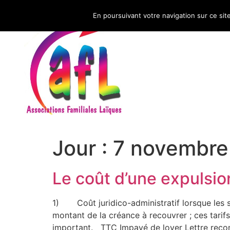
En poursuivant votre navigation sur ce sit
CNAFAL
Jour :
7 novembre
Le coût d’une expulsio
1) Coût juridico-administratif lorsque les s
montant de la créance à recouvrer ; ces tarifs
important. TTC Impayé de loyer Lettre rec