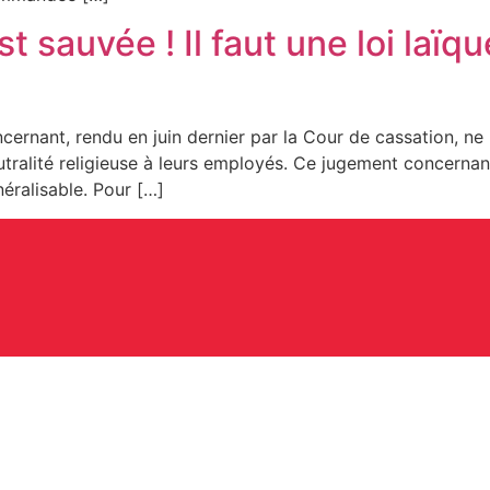
 sauvée ! Il faut une loi laïq
ernant, rendu en juin dernier par la Cour de cassation, ne 
utralité religieuse à leurs employés. Ce jugement concern
néralisable. Pour […]