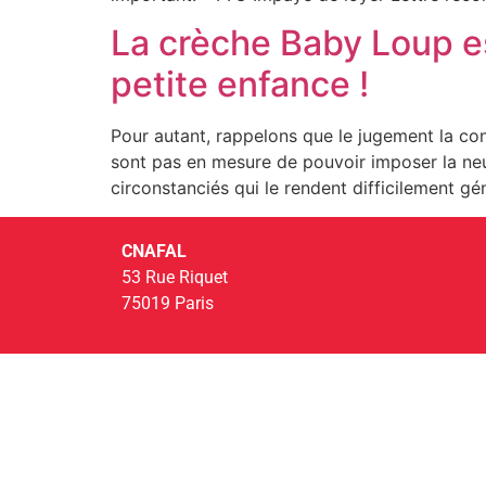
La crèche Baby Loup est
petite enfance !
Pour autant, rappelons que le jugement la conc
sont pas en mesure de pouvoir imposer la ne
circonstanciés qui le rendent difficilement gé
CNAFAL
53 Rue Riquet
75019 Paris