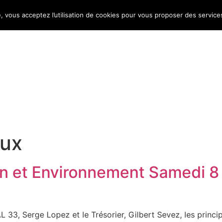
e, vous acceptez l’utilisation de cookies pour vous proposer des service
Bulletin d’information
Infos conso
Consomag
ux
 et Environnement Samedi 8
L 33, Serge Lopez et le Trésorier, Gilbert Sevez, les princip