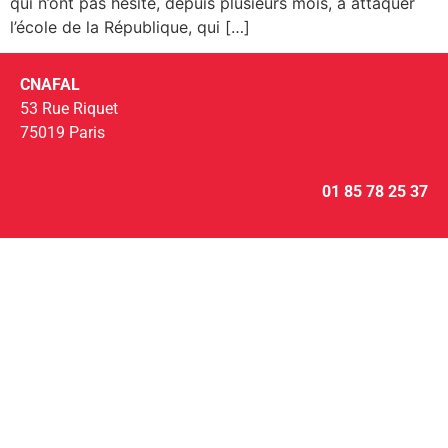
qui n’ont pas hésité, depuis plusieurs mois, à attaquer
l’école de la République, qui […]
CNAFAL
53 Rue Riquet
75019 Paris
01 85 78 25 37