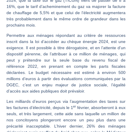
2024, que la taxe sur le gaz (TICGN) vient de passer de 8 à
16%, que le tarif d’acheminement du gaz va majorer la facture
de chauffage de 5,5% et que celui de l’électricité augmentera
très probablement dans le même ordre de grandeur dans les
prochains mois.
Permettre aux ménages répondant au critère de ressources
inscrit dans la loi d’accéder au chèque énergie 2024, est une
exigence. Il est possible à titre dérogatoire, et en l’attente d’un
dispositif pérenne, de l’attribuer à ce million de ménages, qui
peut y prétendre sur la seule base du revenu fiscal de
référence 2022, en prenant en compte les parts fiscales
déclarées. Le budget nécessaire est estimé à environ 500
millions d’euros à partir des évaluations communiquées par la
DGEC, c’est un enjeu majeur de justice sociale, l’égalité
d’accès aux aides publiques doit prévaloir.
Les milliards d’euros perçus via l’augmentation des taxes sur
er
les factures d’électricité, depuis le 1
février, absorberont à eux
seuls, et très largement, cette aide sans laquelle un million de
nos concitoyens plongeront encore un peu plus dans une
précarité inacceptable. L’hiver dernier, 26% des ménages