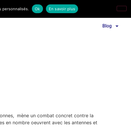
s personnalisés.
Ok
En savoir plus
Revue familles laïques
Communiqué de presse
Blog
rsonnes, mène un combat concret contre la
ques en nombre oeuvrent avec les antennes et