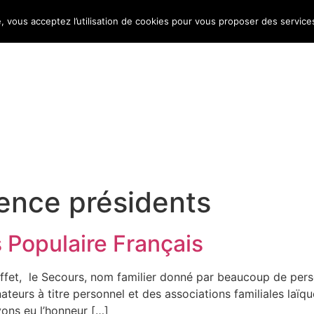
e, vous acceptez l’utilisation de cookies pour vous proposer des service
Bulletin d’information
Infos conso
Consomag
ence présidents
Populaire Français
 effet, le Secours, nom familier donné par beaucoup de pe
teurs à titre personnel et des associations familiales laï
ons eu l’honneur […]