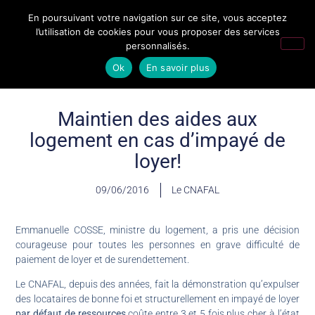
En poursuivant votre navigation sur ce site, vous acceptez
l’utilisation de cookies pour vous proposer des services
personnalisés.
Ok
En savoir plus
Maintien des aides aux
logement en cas d’impayé de
loyer!
09/06/2016
Le CNAFAL
Emmanuelle COSSE, ministre du logement, a pris une décision
courageuse pour toutes les personnes en grave difficulté de
paiement de loyer et de surendettement.
Le CNAFAL, depuis des années, fait la démonstration qu’expulser
des locataires de bonne foi et structurellement en impayé de loyer
par défaut de ressources
coûte entre 3 et 5 fois plus cher à l’état