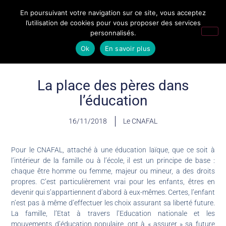
En poursuivant votre navigation sur ce site, vous acceptez
l’utilisation de cookies pour vous proposer des services
personnalisés.
Ok
En savoir plus
La place des pères dans
l’éducation
16/11/2018
Le CNAFAL
Pour le CNAFAL, attaché à une éducation laïque, que ce soit à
l’intérieur de la famille ou à l’école, il est un principe de base :
chaque être homme ou femme, majeur ou mineur, a des droits
propres. C’est particulièrement vrai pour les enfants, êtres en
devenir qui s’appartiennent d’abord à eux-mêmes. Certes, l’enfant
n’est pas à même d’effectuer les choix assurant sa liberté future.
La famille, l’Etat à travers l’Education nationale et les
mouvements d’éducation populaire, ont à « assurer » sa future