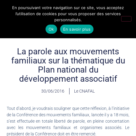
En poursuivant votre navigation sur ce site, vous acceptez
l’utilisation de cookies pour vous proposer des services
personnalisés.
Ok
En savoir plus
La parole aux mouvements
familiaux sur la thématique du
Plan national du
développement associatif
30/06/2016
Le CNAFAL
Tout d’abord, je voudrais souligner que cette réflexion, à l’initiative
de la Conférence des mouvements familiaux, lancée il y a 18 mois,
s’est effectuée en totale liberté de parole, en pleine concertation
avec les mouvements familiaux et organismes associés. Le
président de la Conférence doit en être remercié.