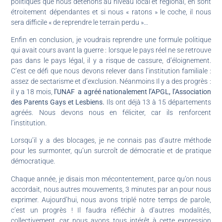
politiques que nous détenons au niveau local et régional, en sont
étroitement dépendantes et si nous « ratons » le coche, il nous
sera difficile « de reprendre le terrain perdu »…
Enfin en conclusion, je voudrais reprendre une formule politique
qui avait cours avant la guerre : lorsque le pays réel ne se retrouve
pas dans le pays légal, il y a risque de cassure, d’éloignement.
C’est ce défi que nous devons relever dans l’institution familiale :
assez de sectarisme et d’exclusion. Néanmoins Il y a des progrès :
il y a 18 mois,
l’UNAF a agréé nationalement l’APGL, l’Association
des Parents Gays et Lesbiens.
Ils ont déjà 13 à 15 départements
agréés. Nous devons nous en féliciter, car ils renforcent
l’institution.
Lorsqu’il y a des blocages, je ne connais pas d’autre méthode
pour les surmonter, qu’un surcroît de démocratie et de pratique
démocratique.
Chaque année, je disais mon mécontentement, parce qu’on nous
accordait, nous autres mouvements, 3 minutes par an pour nous
exprimer. Aujourd’hui, nous avons triplé notre temps de parole,
c’est un progrès ! Il faudra réfléchir à d’autres modalités,
collectivement, car nous avons tous intérêt à cette expression